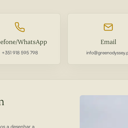
lefone/WhatsApp
Email
+351 918 595 798
info@greenodyssey.
m
mos a desenhar a