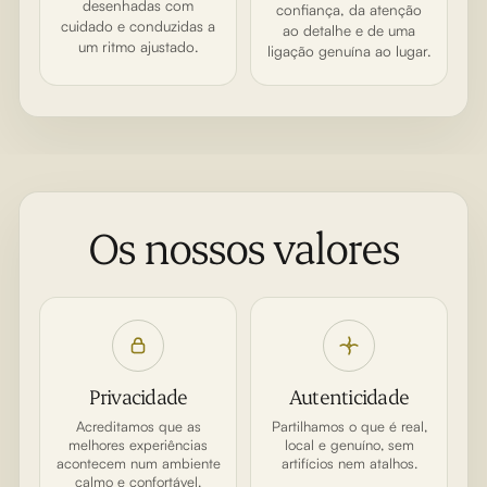
desenhadas com
confiança, da atenção
cuidado e conduzidas a
ao detalhe e de uma
um ritmo ajustado.
ligação genuína ao lugar.
Os nossos valores
Privacidade
Autenticidade
Acreditamos que as
Partilhamos o que é real,
melhores experiências
local e genuíno, sem
acontecem num ambiente
artifícios nem atalhos.
calmo e confortável.